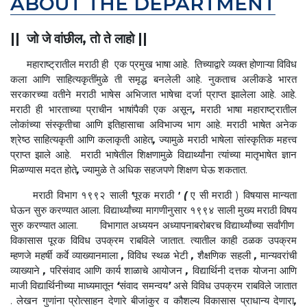
ABOUT THE DEPARTMENT
|| जो जे वांछील
,
तो ते लाहो
||
महाराष्ट्रातील मराठी ही एक प्रमुख भाषा आहे. तिच्याद्वारे व्यक्त होणाऱ्या विविध
कला आणि साहित्यकृतींमुळे ती समृद्ध बनलेली आहे. नुकताच अलीकडे भारत
सरकारच्या वतीने मराठी भाषेस अभिजात भाषेचा दर्जा प्राप्त झालेला आहे. आहे.
मराठी ही भारताच्या प्राचीन भाषांपैकी एक असून
,
मराठी भाषा महाराष्ट्रातील
लोकांच्या संस्कृतीचा आणि इतिहासाचा अविभाज्य भाग आहे. मराठी भाषेत अनेक
श्रेष्ठ साहित्यकृती आणि कलाकृती आहेत
,
ज्यामुळे मराठी भाषेला सांस्कृतिक महत्त्व
प्राप्त झाले आहे. मराठी भाषेतील शिक्षणामुळे विद्यार्थ्यांना त्यांच्या मातृभाषेत ज्ञान
मिळण्यास मदत होते
,
ज्यामुळे ते अधिक सहजपणे शिक्षण घेऊ शकतात.
मराठी विभाग १९९२ साली
'
पूरक मराठी
' (
ए सी मराठी ) विषयास मान्यता
घेऊन सुरु करण्यात आला. विद्यार्थ्यांच्या मागणीनुसार १९९४ साली मुख्य मराठी विषय
सुरु करण्यात आला. विभागात अध्ययन अध्यापनाबरोबरच विद्यार्थ्यांच्या सर्वांगीण
विकासास पूरक विविध उपक्रम राबविले जातात. त्यातील काही ठळक उपक्रम
म्हणजे महर्षी कर्वे व्याख्यानमाला
,
विविध स्थळ भेटी
,
शैक्षणिक सहली
,
मान्यवरांची
व्याख्याने
,
परिसंवाद आणि कार्य शाळाचे आयोजन
,
विद्यार्थिनी दत्तक योजना आणि
माजी विद्यार्थिनीच्या माध्यमातून
‘
संवाद समन्वय
’
असे विविध उपक्रम राबविले जातात
. लेखन गुणांना प्रोत्साहन देणारे बीजांकुर व कौशल्य विकासास प्राधान्य देणारा
,