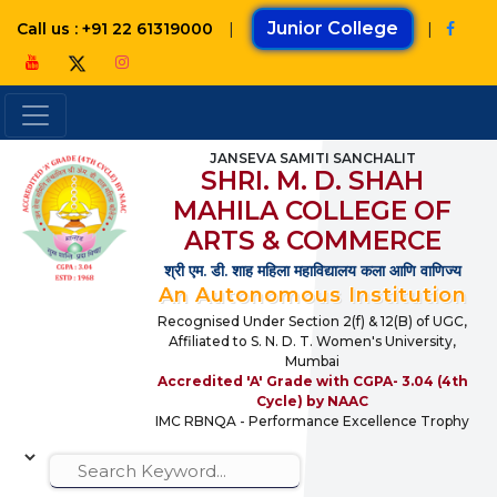
|
Junior College
|
Call us : +91 22 61319000
JANSEVA SAMITI SANCHALIT
SHRI. M. D. SHAH
MAHILA COLLEGE OF
ARTS & COMMERCE
श्री एम. डी. शाह महिला महाविद्यालय कला आणि वाणिज्य
An Autonomous Institution
Recognised Under Section 2(f) & 12(B) of UGC,
Affiliated to S. N. D. T. Women's University,
Mumbai
Accredited 'A' Grade with CGPA- 3.04 (4th
Cycle) by NAAC
IMC RBNQA - Performance Excellence Trophy